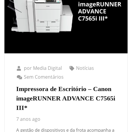
por
Media Digital
Notícias
Sem Comentários
Impressora de Escritório – Canon
imageRUNNER ADVANCE C7565i
III*
7 anos ago
A gestão de dispositivos e da frota acompanha a