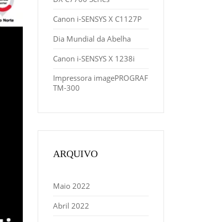
Canon i-SENSYS X C1127P
Dia Mundial da Abelha
Canon i-SENSYS X 1238i
Impressora imagePROGRAF
TM-300
ARQUIVO
Maio 2022
Abril 2022