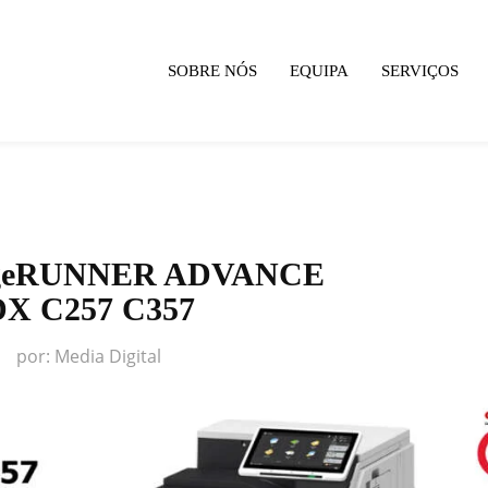
SOBRE NÓS
EQUIPA
SERVIÇOS
mageRUNNER ADVANCE
DX C257 C357
por:
Media Digital