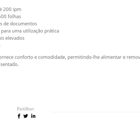
té 200 ipm
00 folhas
pos de documentos
para uma utilização prática
is elevados
e
ornece conforto e comodidade, permitindo-lhe alimentar e remo
sentado.
Partilhar: