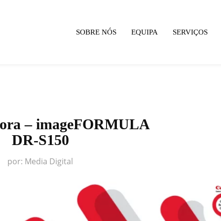
SOBRE NÓS
EQUIPA
SERVIÇOS
adora – imageFORMULA
DR-S150
por:
Media Digital